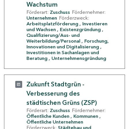
Wachstum
Förderart:
Zuschuss
Fördernehmer:
Unternehmen
Förderzweck:
Arbeitsplatzförderung
Investieren
und Wachsen
Existenzgründung
Qualifizierung/Aus- und
Weiterbildung/Personal
Forschung,
Innovationen und Digitalisierung
Investitionen in Sachanlagen und
Beratung
Unternehmensgründung
Zukunft Stadtgrün -
Verbesserung des
städtischen Grüns (ZSP)
Förderart:
Zuschuss
Fördernehmer:
Öffentliche Kunden
Kommunen
Öffentliche Unternehmen
Förderzweck:
Städtebau und