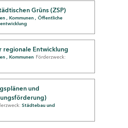
tädtischen Grüns (ZSP)
den
Kommunen
Öffentliche
entwicklung
r regionale Entwicklung
den
Kommunen
Förderzweck:
ngsplänen und
nungsförderung)
derzweck:
Städtebau und