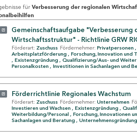
gebnisse für
Verbesserung der regionalen Wirtschafts
onalbeihilfen
Gemeinschaftsaufgabe "Verbesserung d
Wirtschaftsstruktur" - Richtlinie GRW R
Förderart:
Zuschuss
Fördernehmer:
Privatpersonen
Arbeitsplatzförderung
Forschung, Innovation und 
Existenzgründung
Qualifizierung/Aus- und Weite
Personalkosten
Investitionen in Sachanlagen und B
Förderrichtlinie Regionales Wachstum
Förderart:
Zuschuss
Fördernehmer:
Unternehmen
F
Investieren und Wachsen
Existenzgründung
Quali
Weiterbildung/Personal
Forschung, Innovationen un
Sachanlagen und Beratung
Unternehmensgründun