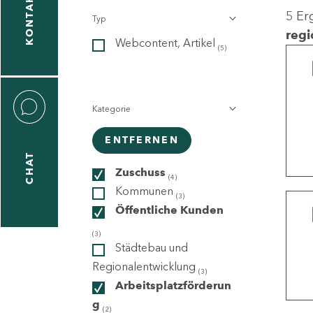
KONTAKT
5 Er
Typ
gen
regi
Webcontent, Artikel
n
(5)
Kategorie
ENTFERNEN
CHAT
icecenter
Zuschuss
(4)
Kommunen
(3)
Öffentliche Kunden
taktformular
(3)
Städtebau und
Regionalentwicklung
(3)
Arbeitsplatzförderun
erportal
g
(2)