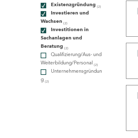
Existenzgründung
(2)
Investieren und
ndorte
Wachsen
(2)
Investitionen in
Sachanlagen und
Beratung
(2)
Qualifizierung/Aus- und
Weiterbildung/Personal
(2)
Unternehmensgründun
g
(2)