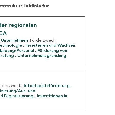
struktur Leitlinie für
er regionalen
IGA
Unternehmen
Förderzweck:
Technologie
Investieren und Wachsen
rbildung/Personal
Förderung von
eratung
Unternehmensgründung
örderzweck:
Arbeitsplatzförderung
fizierung/Aus- und
d Digitalisierung
Investitionen in
g