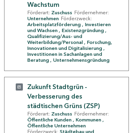
Wachstum
Förderart:
Zuschuss
Fördernehmer:
Unternehmen
Förderzweck:
Arbeitsplatzförderung
Investieren
und Wachsen
Existenzgründung
Qualifizierung/Aus- und
Weiterbildung/Personal
Forschung,
Innovationen und Digitalisierung
Investitionen in Sachanlagen und
Beratung
Unternehmensgründung
Zukunft Stadtgrün -
Verbesserung des
städtischen Grüns (ZSP)
Förderart:
Zuschuss
Fördernehmer:
Öffentliche Kunden
Kommunen
Öffentliche Unternehmen
Förderzweck:
Städtebau und