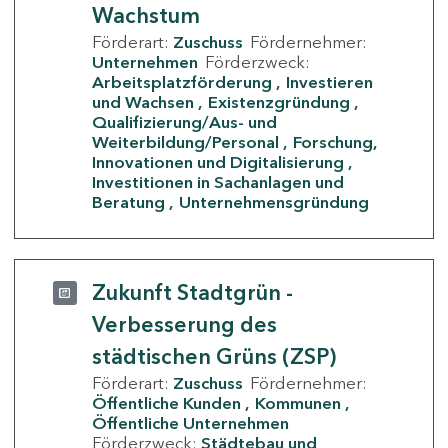
Wachstum
Förderart:
Zuschuss
Fördernehmer:
Unternehmen
Förderzweck:
Arbeitsplatzförderung
Investieren
und Wachsen
Existenzgründung
Qualifizierung/Aus- und
Weiterbildung/Personal
Forschung,
Innovationen und Digitalisierung
Investitionen in Sachanlagen und
Beratung
Unternehmensgründung
Zukunft Stadtgrün -
Verbesserung des
städtischen Grüns (ZSP)
Förderart:
Zuschuss
Fördernehmer:
Öffentliche Kunden
Kommunen
Öffentliche Unternehmen
Förderzweck:
Städtebau und