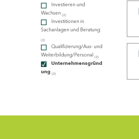
Investieren und
Wachsen
(2)
ndorte
Investitionen in
Sachanlagen und Beratung
(2)
Qualifizierung/Aus- und
Weiterbildung/Personal
(2)
Unternehmensgründ
ung
(2)