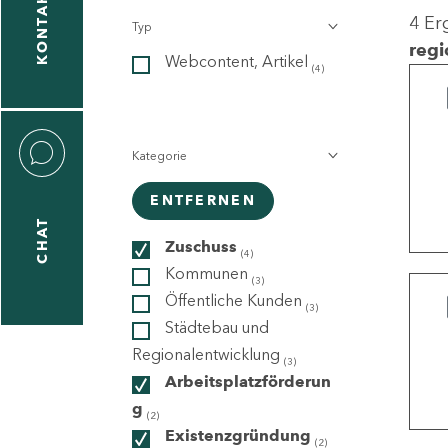
KONTAKT
4 Er
Typ
gen
regi
Webcontent, Artikel
n
(4)
Kategorie
ENTFERNEN
CHAT
icecenter
Zuschuss
(4)
Kommunen
(3)
Öffentliche Kunden
(3)
taktformular
Städtebau und
Regionalentwicklung
(3)
Arbeitsplatzförderun
g
erportal
(2)
Existenzgründung
(2)