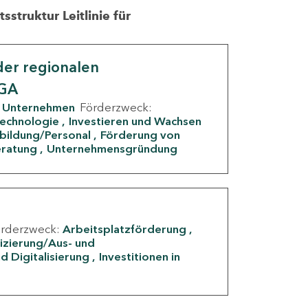
struktur Leitlinie für
er regionalen
IGA
Unternehmen
Förderzweck:
Technologie
Investieren und Wachsen
rbildung/Personal
Förderung von
eratung
Unternehmensgründung
örderzweck:
Arbeitsplatzförderung
fizierung/Aus- und
d Digitalisierung
Investitionen in
g