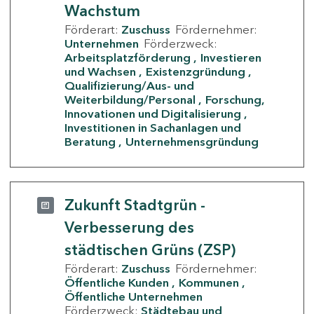
Wachstum
Förderart:
Zuschuss
Fördernehmer:
Unternehmen
Förderzweck:
Arbeitsplatzförderung
Investieren
und Wachsen
Existenzgründung
Qualifizierung/Aus- und
Weiterbildung/Personal
Forschung,
Innovationen und Digitalisierung
Investitionen in Sachanlagen und
Beratung
Unternehmensgründung
Zukunft Stadtgrün -
Verbesserung des
städtischen Grüns (ZSP)
Förderart:
Zuschuss
Fördernehmer:
Öffentliche Kunden
Kommunen
Öffentliche Unternehmen
Förderzweck:
Städtebau und