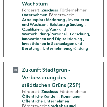
Wachstum
Förderart:
Zuschuss
Fördernehmer:
Unternehmen
Förderzweck:
Arbeitsplatzförderung
Investieren
und Wachsen
Existenzgründung
Qualifizierung/Aus- und
Weiterbildung/Personal
Forschung,
Innovationen und Digitalisierung
Investitionen in Sachanlagen und
Beratung
Unternehmensgründung
Zukunft Stadtgrün -
Verbesserung des
städtischen Grüns (ZSP)
Förderart:
Zuschuss
Fördernehmer:
Öffentliche Kunden
Kommunen
Öffentliche Unternehmen
Förderzweck:
Städtebau und