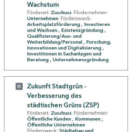
Wachstum
Förderart:
Zuschuss
Fördernehmer:
Unternehmen
Förderzweck:
Arbeitsplatzförderung
Investieren
und Wachsen
Existenzgründung
Qualifizierung/Aus- und
Weiterbildung/Personal
Forschung,
Innovationen und Digitalisierung
Investitionen in Sachanlagen und
Beratung
Unternehmensgründung
Zukunft Stadtgrün -
Verbesserung des
städtischen Grüns (ZSP)
Förderart:
Zuschuss
Fördernehmer:
Öffentliche Kunden
Kommunen
Öffentliche Unternehmen
Förderzweck:
Städtebau und