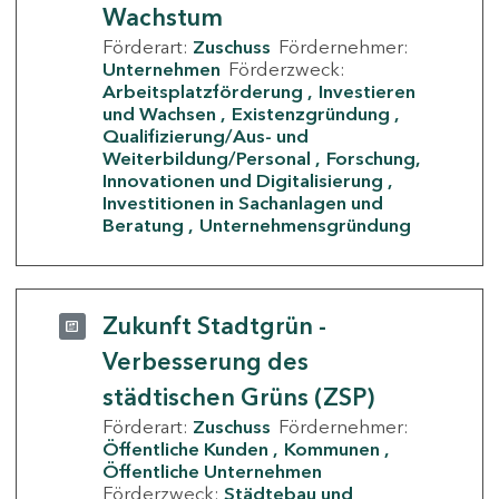
Wachstum
Förderart:
Zuschuss
Fördernehmer:
Unternehmen
Förderzweck:
Arbeitsplatzförderung
Investieren
und Wachsen
Existenzgründung
Qualifizierung/Aus- und
Weiterbildung/Personal
Forschung,
Innovationen und Digitalisierung
Investitionen in Sachanlagen und
Beratung
Unternehmensgründung
Zukunft Stadtgrün -
Verbesserung des
städtischen Grüns (ZSP)
Förderart:
Zuschuss
Fördernehmer:
Öffentliche Kunden
Kommunen
Öffentliche Unternehmen
Förderzweck:
Städtebau und