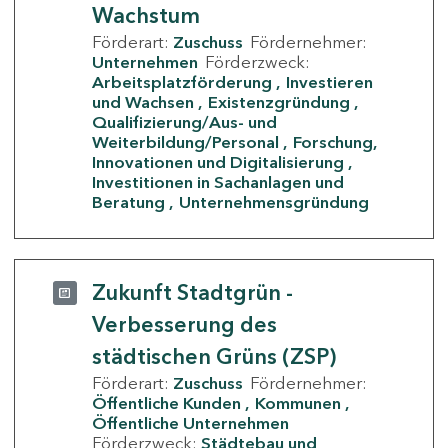
Wachstum
Förderart:
Zuschuss
Fördernehmer:
Unternehmen
Förderzweck:
Arbeitsplatzförderung
Investieren
und Wachsen
Existenzgründung
Qualifizierung/Aus- und
Weiterbildung/Personal
Forschung,
Innovationen und Digitalisierung
Investitionen in Sachanlagen und
Beratung
Unternehmensgründung
Zukunft Stadtgrün -
Verbesserung des
städtischen Grüns (ZSP)
Förderart:
Zuschuss
Fördernehmer:
Öffentliche Kunden
Kommunen
Öffentliche Unternehmen
Förderzweck:
Städtebau und