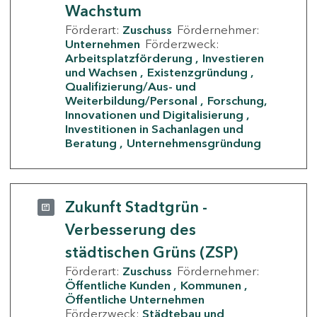
Wachstum
Förderart:
Zuschuss
Fördernehmer:
Unternehmen
Förderzweck:
Arbeitsplatzförderung
Investieren
und Wachsen
Existenzgründung
Qualifizierung/Aus- und
Weiterbildung/Personal
Forschung,
Innovationen und Digitalisierung
Investitionen in Sachanlagen und
Beratung
Unternehmensgründung
Zukunft Stadtgrün -
Verbesserung des
städtischen Grüns (ZSP)
Förderart:
Zuschuss
Fördernehmer:
Öffentliche Kunden
Kommunen
Öffentliche Unternehmen
Förderzweck:
Städtebau und