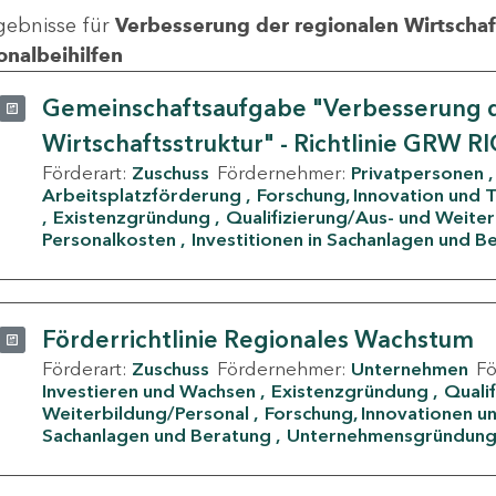
gebnisse für
Verbesserung der regionalen Wirtschafts
onalbeihilfen
Gemeinschaftsaufgabe "Verbesserung d
Wirtschaftsstruktur" - Richtlinie GRW R
Förderart:
Zuschuss
Fördernehmer:
Privatpersonen
Arbeitsplatzförderung
Forschung, Innovation und 
Existenzgründung
Qualifizierung/Aus- und Weite
Personalkosten
Investitionen in Sachanlagen und B
Förderrichtlinie Regionales Wachstum
Förderart:
Zuschuss
Fördernehmer:
Unternehmen
F
Investieren und Wachsen
Existenzgründung
Quali
Weiterbildung/Personal
Forschung, Innovationen un
Sachanlagen und Beratung
Unternehmensgründun