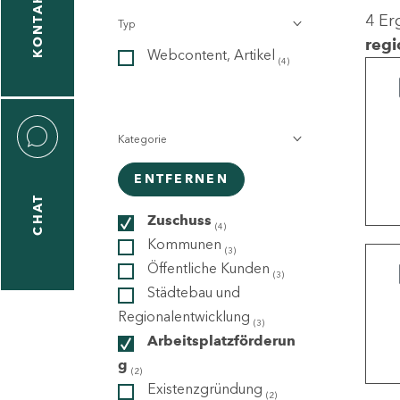
KONTAKT
4 Er
Typ
gen
regi
Webcontent, Artikel
n
(4)
Kategorie
ENTFERNEN
CHAT
icecenter
Zuschuss
(4)
Kommunen
(3)
Öffentliche Kunden
(3)
taktformular
Städtebau und
Regionalentwicklung
(3)
Arbeitsplatzförderun
g
erportal
(2)
Existenzgründung
(2)