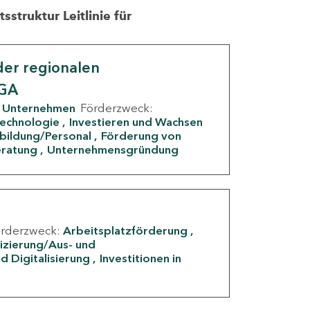
struktur Leitlinie für
er regionalen
IGA
Unternehmen
Förderzweck:
Technologie
Investieren und Wachsen
rbildung/Personal
Förderung von
eratung
Unternehmensgründung
örderzweck:
Arbeitsplatzförderung
fizierung/Aus- und
d Digitalisierung
Investitionen in
g