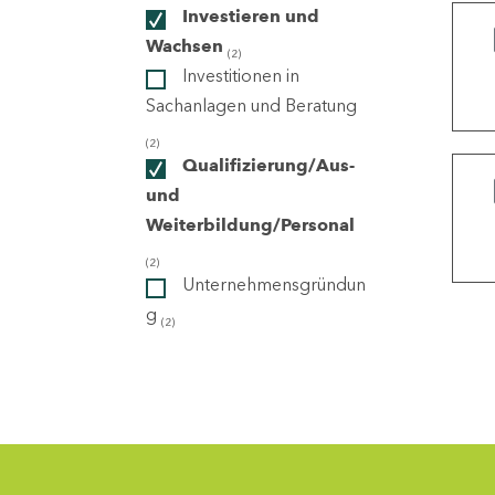
Investieren und
Wachsen
(2)
ndorte
Investitionen in
Sachanlagen und Beratung
(2)
Qualifizierung/Aus-
und
Weiterbildung/Personal
(2)
Unternehmensgründun
g
(2)