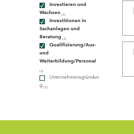
Investieren und
Wachsen
(2)
ndorte
Investitionen in
Sachanlagen und
Beratung
(2)
Qualifizierung/Aus-
und
Weiterbildung/Personal
(2)
Unternehmensgründun
g
(2)