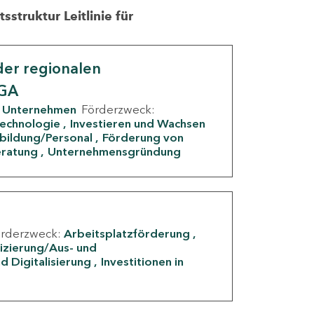
struktur Leitlinie für
er regionalen
IGA
Unternehmen
Förderzweck:
Technologie
Investieren und Wachsen
rbildung/Personal
Förderung von
eratung
Unternehmensgründung
örderzweck:
Arbeitsplatzförderung
fizierung/Aus- und
d Digitalisierung
Investitionen in
g