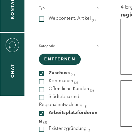
KONTAKT
4 Er
Typ
gen
regi
Webcontent, Artikel
n
(4)
Kategorie
ENTFERNEN
CHAT
icecenter
Zuschuss
(4)
Kommunen
(3)
Öffentliche Kunden
(3)
taktformular
Städtebau und
Regionalentwicklung
(3)
Arbeitsplatzförderun
g
erportal
(2)
Existenzgründung
(2)