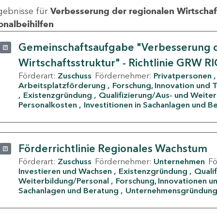
gebnisse für
Verbesserung der regionalen Wirtschafts
onalbeihilfen
Gemeinschaftsaufgabe "Verbesserung d
Wirtschaftsstruktur" - Richtlinie GRW R
Förderart:
Zuschuss
Fördernehmer:
Privatpersonen
Arbeitsplatzförderung
Forschung, Innovation und 
Existenzgründung
Qualifizierung/Aus- und Weite
Personalkosten
Investitionen in Sachanlagen und B
Förderrichtlinie Regionales Wachstum
Förderart:
Zuschuss
Fördernehmer:
Unternehmen
F
Investieren und Wachsen
Existenzgründung
Quali
Weiterbildung/Personal
Forschung, Innovationen un
Sachanlagen und Beratung
Unternehmensgründun