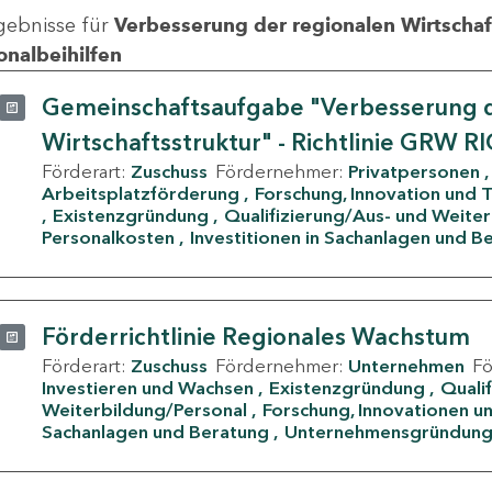
gebnisse für
Verbesserung der regionalen Wirtschafts
onalbeihilfen
Gemeinschaftsaufgabe "Verbesserung d
Wirtschaftsstruktur" - Richtlinie GRW R
Förderart:
Zuschuss
Fördernehmer:
Privatpersonen
Arbeitsplatzförderung
Forschung, Innovation und 
Existenzgründung
Qualifizierung/Aus- und Weite
Personalkosten
Investitionen in Sachanlagen und B
Förderrichtlinie Regionales Wachstum
Förderart:
Zuschuss
Fördernehmer:
Unternehmen
F
Investieren und Wachsen
Existenzgründung
Quali
Weiterbildung/Personal
Forschung, Innovationen un
Sachanlagen und Beratung
Unternehmensgründun