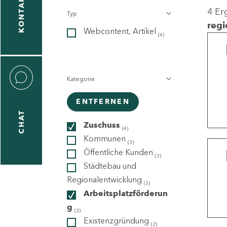
KONTAKT
4 Er
Typ
gen
regi
Webcontent, Artikel
n
(4)
Kategorie
ENTFERNEN
CHAT
icecenter
Zuschuss
(4)
Kommunen
(3)
Öffentliche Kunden
(3)
taktformular
Städtebau und
Regionalentwicklung
(3)
Arbeitsplatzförderun
g
erportal
(2)
Existenzgründung
(2)