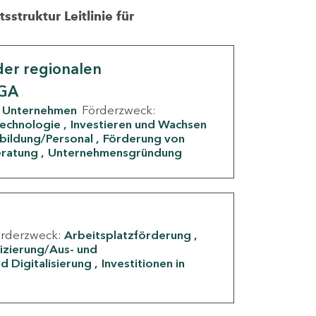
struktur Leitlinie für
er regionalen
IGA
Unternehmen
Förderzweck:
Technologie
Investieren und Wachsen
rbildung/Personal
Förderung von
eratung
Unternehmensgründung
örderzweck:
Arbeitsplatzförderung
fizierung/Aus- und
d Digitalisierung
Investitionen in
g