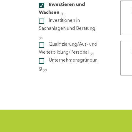
Investieren und
Wachsen
(2)
ndorte
Investitionen in
Sachanlagen und Beratung
(2)
Qualifizierung/Aus- und
Weiterbildung/Personal
(2)
Unternehmensgründun
g
(2)