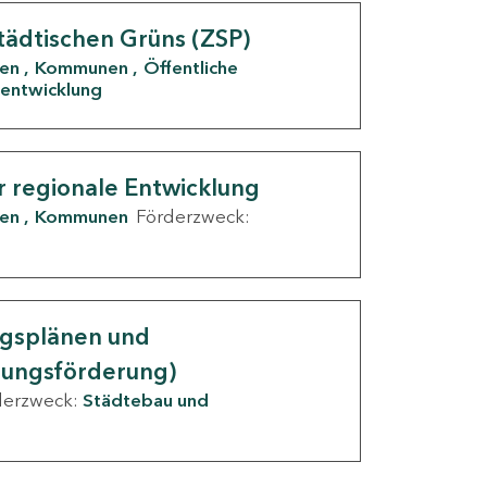
tädtischen Grüns (ZSP)
den
Kommunen
Öffentliche
entwicklung
r regionale Entwicklung
den
Kommunen
Förderzweck:
ngsplänen und
nungsförderung)
derzweck:
Städtebau und