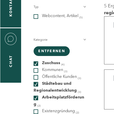
KONTAKT
5 Er
Typ
gen
regi
Webcontent, Artikel
n
(5)
Kategorie
ENTFERNEN
CHAT
icecenter
Zuschuss
(4)
Kommunen
(3)
Öffentliche Kunden
(3)
taktformular
Städtebau und
Regionalentwicklung
(3)
Arbeitsplatzförderun
g
erportal
(2)
Existenzgründung
(2)