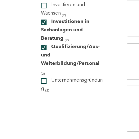
Investieren und
Wachsen
(2)
ndorte
Investitionen in
Sachanlagen und
Beratung
(2)
Qualifizierung/Aus-
und
Weiterbildung/Personal
(2)
Unternehmensgründun
g
(2)