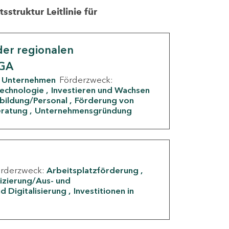
struktur Leitlinie für
er regionalen
IGA
Unternehmen
Förderzweck:
Technologie
Investieren und Wachsen
rbildung/Personal
Förderung von
eratung
Unternehmensgründung
örderzweck:
Arbeitsplatzförderung
fizierung/Aus- und
d Digitalisierung
Investitionen in
g