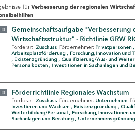
gebnisse für
Verbesserung der regionalen Wirtschafts
onalbeihilfen
Gemeinschaftsaufgabe "Verbesserung d
Wirtschaftsstruktur" - Richtlinie GRW R
Förderart:
Zuschuss
Fördernehmer:
Privatpersonen
Arbeitsplatzförderung
Forschung, Innovation und 
Existenzgründung
Qualifizierung/Aus- und Weite
Personalkosten
Investitionen in Sachanlagen und B
Förderrichtlinie Regionales Wachstum
Förderart:
Zuschuss
Fördernehmer:
Unternehmen
F
Investieren und Wachsen
Existenzgründung
Quali
Weiterbildung/Personal
Forschung, Innovationen un
Sachanlagen und Beratung
Unternehmensgründun