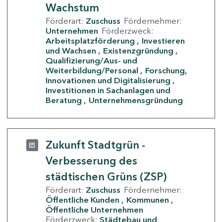
Wachstum
Förderart:
Zuschuss
Fördernehmer:
Unternehmen
Förderzweck:
Arbeitsplatzförderung
Investieren
und Wachsen
Existenzgründung
Qualifizierung/Aus- und
Weiterbildung/Personal
Forschung,
Innovationen und Digitalisierung
Investitionen in Sachanlagen und
Beratung
Unternehmensgründung
Zukunft Stadtgrün -
Verbesserung des
städtischen Grüns (ZSP)
Förderart:
Zuschuss
Fördernehmer:
Öffentliche Kunden
Kommunen
Öffentliche Unternehmen
Förderzweck:
Städtebau und