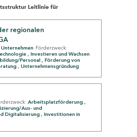
struktur Leitlinie für
er regionalen
IGA
Unternehmen
Förderzweck:
Technologie
Investieren und Wachsen
rbildung/Personal
Förderung von
eratung
Unternehmensgründung
örderzweck:
Arbeitsplatzförderung
fizierung/Aus- und
d Digitalisierung
Investitionen in
g