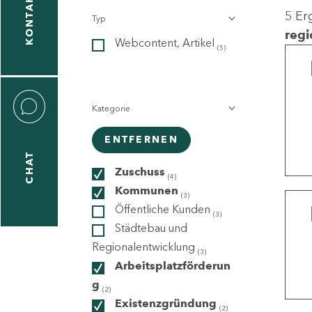
KONTAKT
5 Er
Typ
gen
regi
Webcontent, Artikel
n
(5)
Kategorie
ENTFERNEN
CHAT
icecenter
Zuschuss
(4)
Kommunen
(3)
Öffentliche Kunden
(3)
taktformular
Städtebau und
Regionalentwicklung
(3)
Arbeitsplatzförderun
g
erportal
(2)
Existenzgründung
(2)