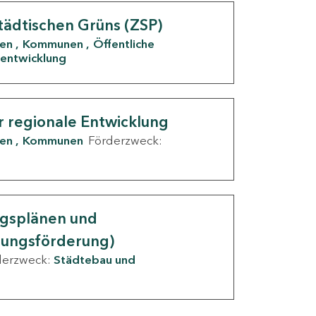
tädtischen Grüns (ZSP)
den
Kommunen
Öffentliche
entwicklung
r regionale Entwicklung
den
Kommunen
Förderzweck:
ngsplänen und
nungsförderung)
derzweck:
Städtebau und