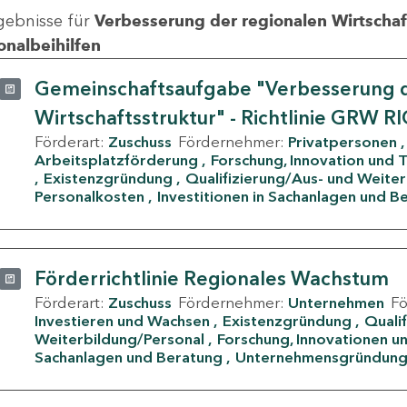
gebnisse für
Verbesserung der regionalen Wirtschafts
onalbeihilfen
Gemeinschaftsaufgabe "Verbesserung d
Wirtschaftsstruktur" - Richtlinie GRW R
Förderart:
Zuschuss
Fördernehmer:
Privatpersonen
Arbeitsplatzförderung
Forschung, Innovation und 
Existenzgründung
Qualifizierung/Aus- und Weite
Personalkosten
Investitionen in Sachanlagen und B
Förderrichtlinie Regionales Wachstum
Förderart:
Zuschuss
Fördernehmer:
Unternehmen
F
Investieren und Wachsen
Existenzgründung
Quali
Weiterbildung/Personal
Forschung, Innovationen un
Sachanlagen und Beratung
Unternehmensgründun