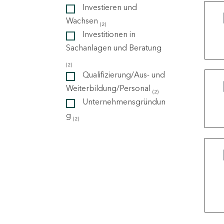
Investieren und
Wachsen
(2)
ndorte
Investitionen in
Sachanlagen und Beratung
(2)
Qualifizierung/Aus- und
Weiterbildung/Personal
(2)
Unternehmensgründun
g
(2)