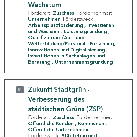
Wachstum
Förderart:
Zuschuss
Fördernehmer:
Unternehmen
Förderzweck:
Arbeitsplatzförderung
Investieren
und Wachsen
Existenzgründung
Qualifizierung/Aus- und
Weiterbildung/Personal
Forschung,
Innovationen und Digitalisierung
Investitionen in Sachanlagen und
Beratung
Unternehmensgründung
Zukunft Stadtgrün -
Verbesserung des
städtischen Grüns (ZSP)
Förderart:
Zuschuss
Fördernehmer:
Öffentliche Kunden
Kommunen
Öffentliche Unternehmen
Förderzweck:
Städtebau und