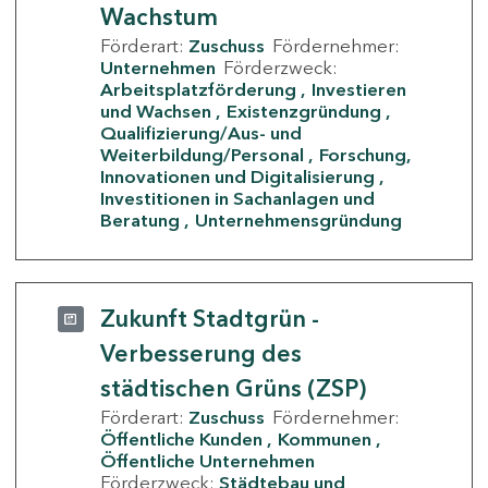
Wachstum
Förderart:
Zuschuss
Fördernehmer:
Unternehmen
Förderzweck:
Arbeitsplatzförderung
Investieren
und Wachsen
Existenzgründung
Qualifizierung/Aus- und
Weiterbildung/Personal
Forschung,
Innovationen und Digitalisierung
Investitionen in Sachanlagen und
Beratung
Unternehmensgründung
Zukunft Stadtgrün -
Verbesserung des
städtischen Grüns (ZSP)
Förderart:
Zuschuss
Fördernehmer:
Öffentliche Kunden
Kommunen
Öffentliche Unternehmen
Förderzweck:
Städtebau und