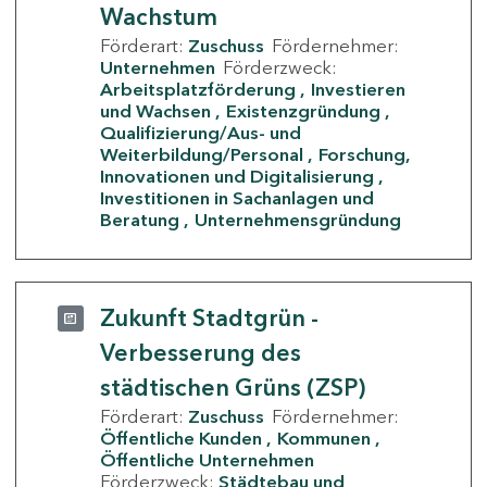
Wachstum
Förderart:
Zuschuss
Fördernehmer:
Unternehmen
Förderzweck:
Arbeitsplatzförderung
Investieren
und Wachsen
Existenzgründung
Qualifizierung/Aus- und
Weiterbildung/Personal
Forschung,
Innovationen und Digitalisierung
Investitionen in Sachanlagen und
Beratung
Unternehmensgründung
Zukunft Stadtgrün -
Verbesserung des
städtischen Grüns (ZSP)
Förderart:
Zuschuss
Fördernehmer:
Öffentliche Kunden
Kommunen
Öffentliche Unternehmen
Förderzweck:
Städtebau und