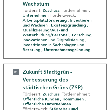
Wachstum
Förderart:
Zuschuss
Fördernehmer:
Unternehmen
Förderzweck:
Arbeitsplatzförderung
Investieren
und Wachsen
Existenzgründung
Qualifizierung/Aus- und
Weiterbildung/Personal
Forschung,
Innovationen und Digitalisierung
Investitionen in Sachanlagen und
Beratung
Unternehmensgründung
Zukunft Stadtgrün -
Verbesserung des
städtischen Grüns (ZSP)
Förderart:
Zuschuss
Fördernehmer:
Öffentliche Kunden
Kommunen
Öffentliche Unternehmen
Förderzweck:
Städtebau und