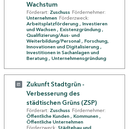
Wachstum
Förderart:
Zuschuss
Fördernehmer:
Unternehmen
Förderzweck:
Arbeitsplatzförderung
Investieren
und Wachsen
Existenzgründung
Qualifizierung/Aus- und
Weiterbildung/Personal
Forschung,
Innovationen und Digitalisierung
Investitionen in Sachanlagen und
Beratung
Unternehmensgründung
Zukunft Stadtgrün -
Verbesserung des
städtischen Grüns (ZSP)
Förderart:
Zuschuss
Fördernehmer:
Öffentliche Kunden
Kommunen
Öffentliche Unternehmen
Förderzweck:
Städtebau und