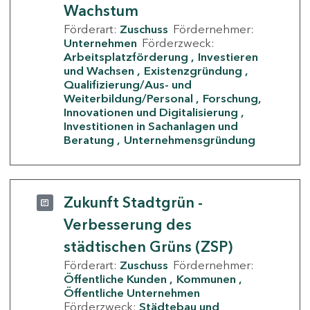
Wachstum
Förderart:
Zuschuss
Fördernehmer:
Unternehmen
Förderzweck:
Arbeitsplatzförderung
Investieren
und Wachsen
Existenzgründung
Qualifizierung/Aus- und
Weiterbildung/Personal
Forschung,
Innovationen und Digitalisierung
Investitionen in Sachanlagen und
Beratung
Unternehmensgründung
Zukunft Stadtgrün -
Verbesserung des
städtischen Grüns (ZSP)
Förderart:
Zuschuss
Fördernehmer:
Öffentliche Kunden
Kommunen
Öffentliche Unternehmen
Förderzweck:
Städtebau und