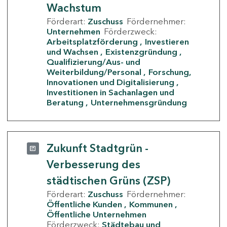
Wachstum
Förderart:
Zuschuss
Fördernehmer:
Unternehmen
Förderzweck:
Arbeitsplatzförderung
Investieren
und Wachsen
Existenzgründung
Qualifizierung/Aus- und
Weiterbildung/Personal
Forschung,
Innovationen und Digitalisierung
Investitionen in Sachanlagen und
Beratung
Unternehmensgründung
Zukunft Stadtgrün -
Verbesserung des
städtischen Grüns (ZSP)
Förderart:
Zuschuss
Fördernehmer:
Öffentliche Kunden
Kommunen
Öffentliche Unternehmen
Förderzweck:
Städtebau und