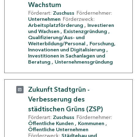
Wachstum
Förderart:
Zuschuss
Fördernehmer:
Unternehmen
Förderzweck:
Arbeitsplatzförderung
Investieren
und Wachsen
Existenzgründung
Qualifizierung/Aus- und
Weiterbildung/Personal
Forschung,
Innovationen und Digitalisierung
Investitionen in Sachanlagen und
Beratung
Unternehmensgründung
Zukunft Stadtgrün -
Verbesserung des
städtischen Grüns (ZSP)
Förderart:
Zuschuss
Fördernehmer:
Öffentliche Kunden
Kommunen
Öffentliche Unternehmen
Förderzweck:
Städtebau und