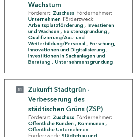
Wachstum
Förderart:
Zuschuss
Fördernehmer:
Unternehmen
Förderzweck:
Arbeitsplatzförderung
Investieren
und Wachsen
Existenzgründung
Qualifizierung/Aus- und
Weiterbildung/Personal
Forschung,
Innovationen und Digitalisierung
Investitionen in Sachanlagen und
Beratung
Unternehmensgründung
Zukunft Stadtgrün -
Verbesserung des
städtischen Grüns (ZSP)
Förderart:
Zuschuss
Fördernehmer:
Öffentliche Kunden
Kommunen
Öffentliche Unternehmen
Förderzweck:
Städtebau und