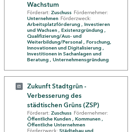
Wachstum
Förderart:
Zuschuss
Fördernehmer:
Unternehmen
Förderzweck:
Arbeitsplatzförderung
Investieren
und Wachsen
Existenzgründung
Qualifizierung/Aus- und
Weiterbildung/Personal
Forschung,
Innovationen und Digitalisierung
Investitionen in Sachanlagen und
Beratung
Unternehmensgründung
Zukunft Stadtgrün -
Verbesserung des
städtischen Grüns (ZSP)
Förderart:
Zuschuss
Fördernehmer:
Öffentliche Kunden
Kommunen
Öffentliche Unternehmen
Förderzweck:
Städtebau und