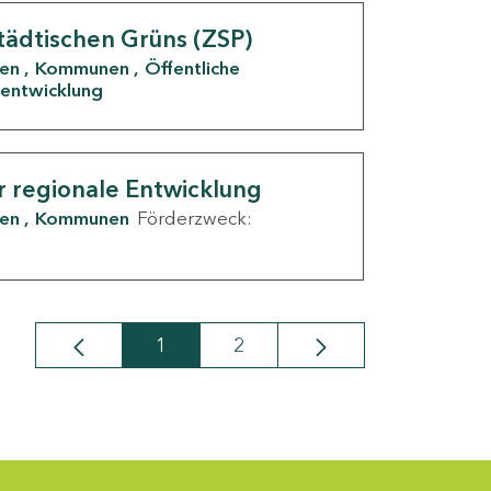
tädtischen Grüns (ZSP)
den
Kommunen
Öffentliche
entwicklung
r regionale Entwicklung
den
Kommunen
Förderzweck:
1
2
Seite
Seite