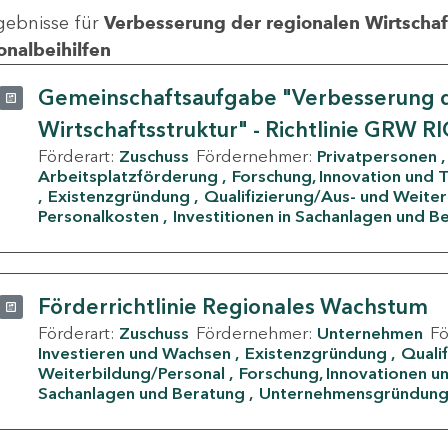
gebnisse für
Verbesserung der regionalen Wirtschafts
onalbeihilfen
Gemeinschaftsaufgabe "Verbesserung d
Wirtschaftsstruktur" - Richtlinie GRW R
Förderart:
Zuschuss
Fördernehmer:
Privatpersonen
Arbeitsplatzförderung
Forschung, Innovation und 
Existenzgründung
Qualifizierung/Aus- und Weite
Personalkosten
Investitionen in Sachanlagen und B
Förderrichtlinie Regionales Wachstum
Förderart:
Zuschuss
Fördernehmer:
Unternehmen
F
Investieren und Wachsen
Existenzgründung
Quali
Weiterbildung/Personal
Forschung, Innovationen un
Sachanlagen und Beratung
Unternehmensgründun