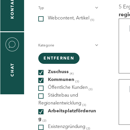
KONTAKT
5 Er
Typ
gen
regi
Webcontent, Artikel
n
(5)
Kategorie
ENTFERNEN
CHAT
icecenter
Zuschuss
(4)
Kommunen
(3)
Öffentliche Kunden
(3)
taktformular
Städtebau und
Regionalentwicklung
(3)
Arbeitsplatzförderun
g
erportal
(2)
Existenzgründung
(2)