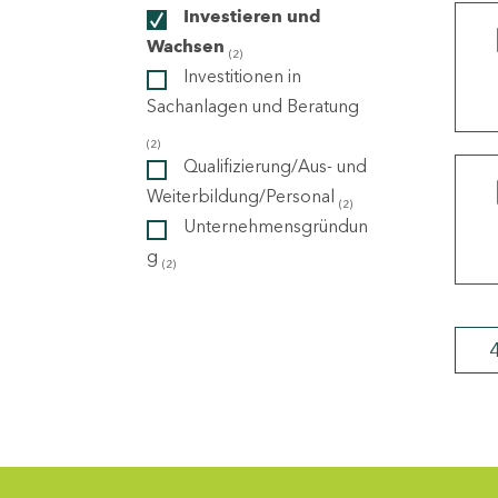
Investieren und
Wachsen
(2)
ndorte
Investitionen in
Sachanlagen und Beratung
(2)
Qualifizierung/Aus- und
Weiterbildung/Personal
(2)
Unternehmensgründun
g
(2)