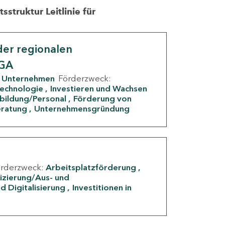
struktur Leitlinie für
er regionalen
IGA
Unternehmen
Förderzweck:
Technologie
Investieren und Wachsen
rbildung/Personal
Förderung von
eratung
Unternehmensgründung
örderzweck:
Arbeitsplatzförderung
fizierung/Aus- und
d Digitalisierung
Investitionen in
g