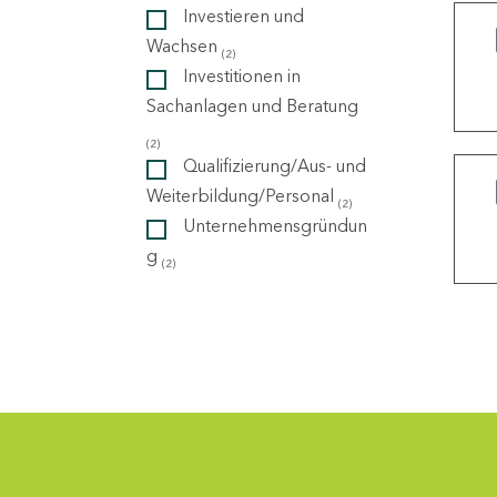
Investieren und
Wachsen
(2)
ndorte
Investitionen in
Sachanlagen und Beratung
(2)
Qualifizierung/Aus- und
Weiterbildung/Personal
(2)
Unternehmensgründun
g
(2)