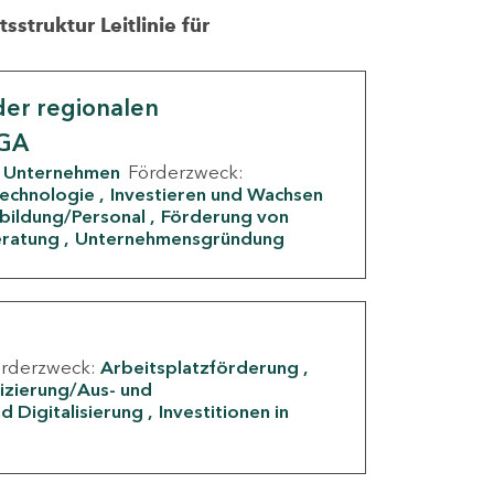
struktur Leitlinie für
er regionalen
IGA
Unternehmen
Förderzweck:
Technologie
Investieren und Wachsen
rbildung/Personal
Förderung von
eratung
Unternehmensgründung
örderzweck:
Arbeitsplatzförderung
fizierung/Aus- und
d Digitalisierung
Investitionen in
g