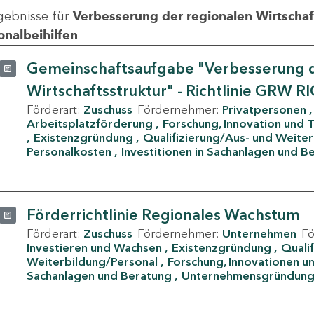
gebnisse für
Verbesserung der regionalen Wirtschafts
onalbeihilfen
Gemeinschaftsaufgabe "Verbesserung d
Wirtschaftsstruktur" - Richtlinie GRW R
Förderart:
Zuschuss
Fördernehmer:
Privatpersonen
Arbeitsplatzförderung
Forschung, Innovation und 
Existenzgründung
Qualifizierung/Aus- und Weite
Personalkosten
Investitionen in Sachanlagen und B
Förderrichtlinie Regionales Wachstum
Förderart:
Zuschuss
Fördernehmer:
Unternehmen
F
Investieren und Wachsen
Existenzgründung
Quali
Weiterbildung/Personal
Forschung, Innovationen un
Sachanlagen und Beratung
Unternehmensgründun