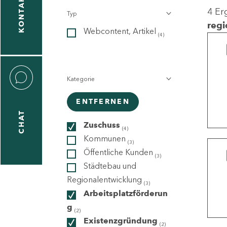
KONTAKT
4 Er
Typ
gen
regi
Webcontent, Artikel
n
(4)
Kategorie
ENTFERNEN
CHAT
icecenter
Zuschuss
(4)
Kommunen
(3)
Öffentliche Kunden
(3)
taktformular
Städtebau und
Regionalentwicklung
(3)
Arbeitsplatzförderun
g
erportal
(2)
Existenzgründung
(2)