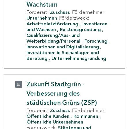
Wachstum
Förderart:
Zuschuss
Fördernehmer:
Unternehmen
Förderzweck:
Arbeitsplatzförderung
Investieren
und Wachsen
Existenzgründung
Qualifizierung/Aus- und
Weiterbildung/Personal
Forschung,
Innovationen und Digitalisierung
Investitionen in Sachanlagen und
Beratung
Unternehmensgründung
Zukunft Stadtgrün -
Verbesserung des
städtischen Grüns (ZSP)
Förderart:
Zuschuss
Fördernehmer:
Öffentliche Kunden
Kommunen
Öffentliche Unternehmen
Förderzweck:
Städtebau und