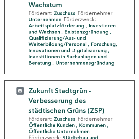
Wachstum
Förderart:
Zuschuss
Fördernehmer:
Unternehmen
Förderzweck:
Arbeitsplatzförderung
Investieren
und Wachsen
Existenzgründung
Qualifizierung/Aus- und
Weiterbildung/Personal
Forschung,
Innovationen und Digitalisierung
Investitionen in Sachanlagen und
Beratung
Unternehmensgründung
Zukunft Stadtgrün -
Verbesserung des
städtischen Grüns (ZSP)
Förderart:
Zuschuss
Fördernehmer:
Öffentliche Kunden
Kommunen
Öffentliche Unternehmen
Förderzweck:
Städtebau und