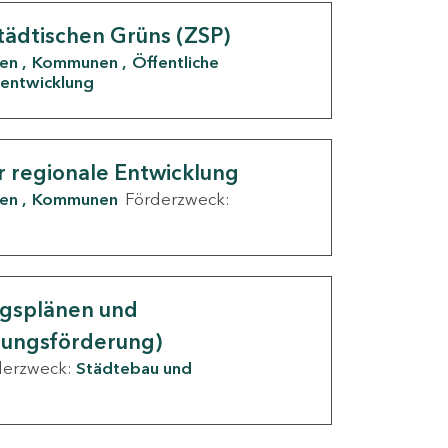
tädtischen Grüns (ZSP)
den
Kommunen
Öffentliche
entwicklung
r regionale Entwicklung
den
Kommunen
Förderzweck:
ngsplänen und
nungsförderung)
derzweck:
Städtebau und