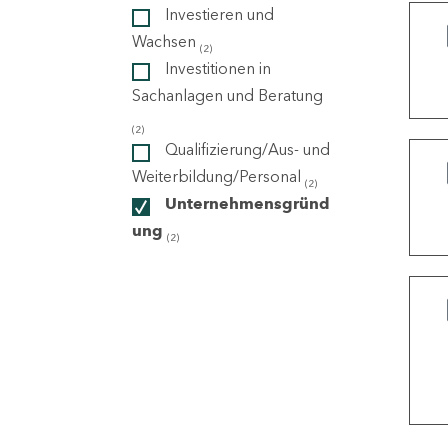
Investieren und
Wachsen
(2)
ndorte
Investitionen in
Sachanlagen und Beratung
(2)
Qualifizierung/Aus- und
Weiterbildung/Personal
(2)
Unternehmensgründ
ung
(2)