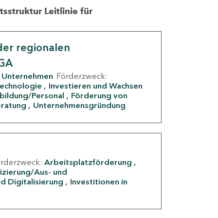
struktur Leitlinie für
er regionalen
IGA
Unternehmen
Förderzweck:
Technologie
Investieren und Wachsen
rbildung/Personal
Förderung von
eratung
Unternehmensgründung
örderzweck:
Arbeitsplatzförderung
fizierung/Aus- und
d Digitalisierung
Investitionen in
g