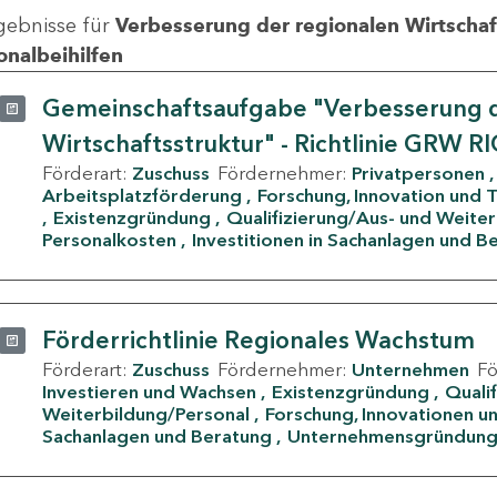
gebnisse für
Verbesserung der regionalen Wirtschafts
onalbeihilfen
Gemeinschaftsaufgabe "Verbesserung d
Wirtschaftsstruktur" - Richtlinie GRW R
Förderart:
Zuschuss
Fördernehmer:
Privatpersonen
Arbeitsplatzförderung
Forschung, Innovation und 
Existenzgründung
Qualifizierung/Aus- und Weite
Personalkosten
Investitionen in Sachanlagen und B
Förderrichtlinie Regionales Wachstum
Förderart:
Zuschuss
Fördernehmer:
Unternehmen
F
Investieren und Wachsen
Existenzgründung
Quali
Weiterbildung/Personal
Forschung, Innovationen un
Sachanlagen und Beratung
Unternehmensgründun