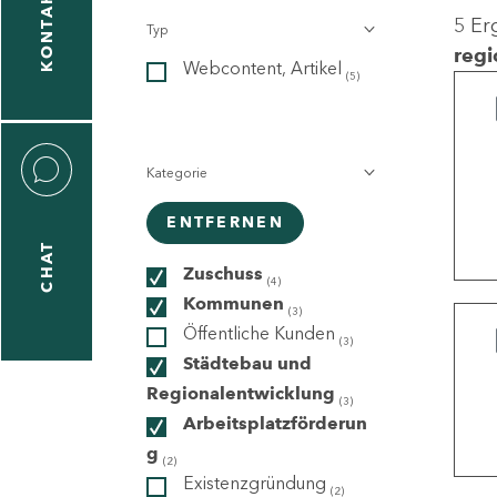
KONTAKT
5 Er
Typ
gen
regi
Webcontent, Artikel
n
(5)
Kategorie
ENTFERNEN
CHAT
icecenter
Zuschuss
(4)
Kommunen
(3)
Öffentliche Kunden
(3)
taktformular
Städtebau und
Regionalentwicklung
(3)
Arbeitsplatzförderun
g
erportal
(2)
Existenzgründung
(2)