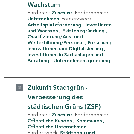
Wachstum
Förderart:
Zuschuss
Fördernehmer:
Unternehmen
Förderzweck:
Arbeitsplatzförderung
Investieren
und Wachsen
Existenzgründung
Qualifizierung/Aus- und
Weiterbildung/Personal
Forschung,
Innovationen und Digitalisierung
Investitionen in Sachanlagen und
Beratung
Unternehmensgründung
Zukunft Stadtgrün -
Verbesserung des
städtischen Grüns (ZSP)
Förderart:
Zuschuss
Fördernehmer:
Öffentliche Kunden
Kommunen
Öffentliche Unternehmen
Förderzweck:
Städtebau und