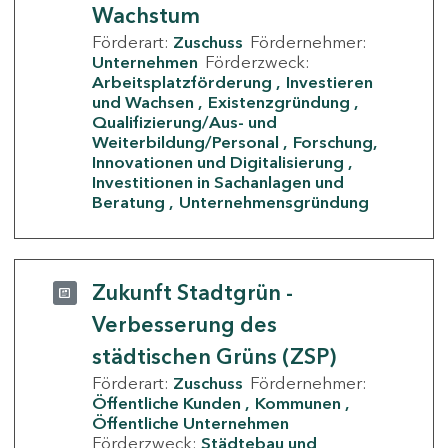
Wachstum
Förderart:
Zuschuss
Fördernehmer:
Unternehmen
Förderzweck:
Arbeitsplatzförderung
Investieren
und Wachsen
Existenzgründung
Qualifizierung/Aus- und
Weiterbildung/Personal
Forschung,
Innovationen und Digitalisierung
Investitionen in Sachanlagen und
Beratung
Unternehmensgründung
Zukunft Stadtgrün -
Verbesserung des
städtischen Grüns (ZSP)
Förderart:
Zuschuss
Fördernehmer:
Öffentliche Kunden
Kommunen
Öffentliche Unternehmen
Förderzweck:
Städtebau und