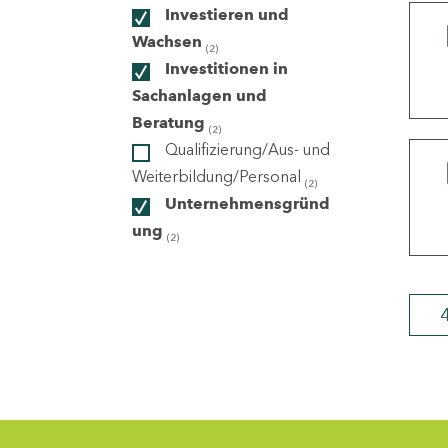
Investieren und
Wachsen
(2)
ndorte
Investitionen in
Sachanlagen und
Beratung
(2)
Qualifizierung/Aus- und
Weiterbildung/Personal
(2)
Unternehmensgründ
ung
(2)