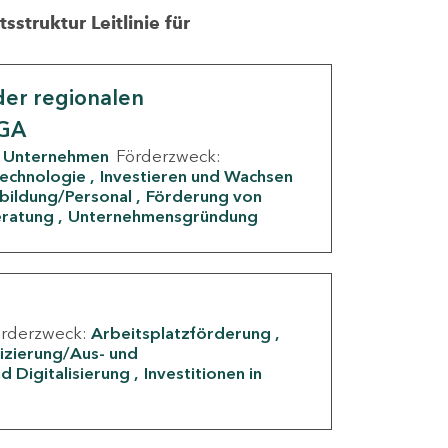
struktur Leitlinie für
er regionalen
IGA
Unternehmen
Förderzweck:
Technologie
Investieren und Wachsen
rbildung/Personal
Förderung von
eratung
Unternehmensgründung
örderzweck:
Arbeitsplatzförderung
fizierung/Aus- und
d Digitalisierung
Investitionen in
g