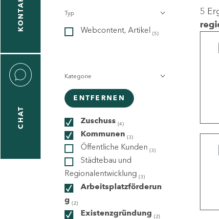
KONTAKT
5 Er
Typ
gen
regi
Webcontent, Artikel
n
(5)
Kategorie
ENTFERNEN
CHAT
icecenter
Zuschuss
(4)
Kommunen
(3)
Öffentliche Kunden
(3)
taktformular
Städtebau und
Regionalentwicklung
(3)
Arbeitsplatzförderun
g
erportal
(2)
Existenzgründung
(2)