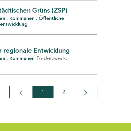
tädtischen Grüns (ZSP)
den
Kommunen
Öffentliche
entwicklung
r regionale Entwicklung
den
Kommunen
Förderzweck:
1
2
Seite
Seite