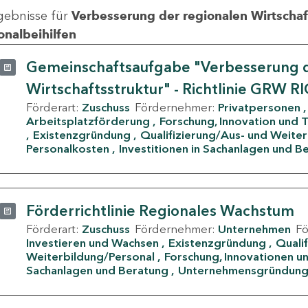
gebnisse für
Verbesserung der regionalen Wirtschafts
onalbeihilfen
Gemeinschaftsaufgabe "Verbesserung d
Wirtschaftsstruktur" - Richtlinie GRW R
Förderart:
Zuschuss
Fördernehmer:
Privatpersonen
Arbeitsplatzförderung
Forschung, Innovation und 
Existenzgründung
Qualifizierung/Aus- und Weite
Personalkosten
Investitionen in Sachanlagen und B
Förderrichtlinie Regionales Wachstum
Förderart:
Zuschuss
Fördernehmer:
Unternehmen
F
Investieren und Wachsen
Existenzgründung
Quali
Weiterbildung/Personal
Forschung, Innovationen un
Sachanlagen und Beratung
Unternehmensgründun