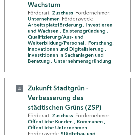
Wachstum
Förderart:
Zuschuss
Fördernehmer:
Unternehmen
Förderzweck:
Arbeitsplatzförderung
Investieren
und Wachsen
Existenzgründung
Qualifizierung/Aus- und
Weiterbildung/Personal
Forschung,
Innovationen und Digitalisierung
Investitionen in Sachanlagen und
Beratung
Unternehmensgründung
Zukunft Stadtgrün -
Verbesserung des
städtischen Grüns (ZSP)
Förderart:
Zuschuss
Fördernehmer:
Öffentliche Kunden
Kommunen
Öffentliche Unternehmen
Förderzweck:
Städtebau und