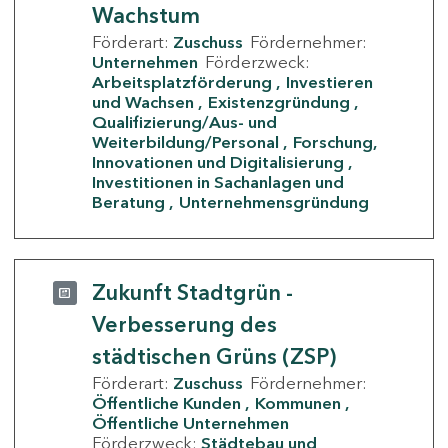
Wachstum
Förderart:
Zuschuss
Fördernehmer:
Unternehmen
Förderzweck:
Arbeitsplatzförderung
Investieren
und Wachsen
Existenzgründung
Qualifizierung/Aus- und
Weiterbildung/Personal
Forschung,
Innovationen und Digitalisierung
Investitionen in Sachanlagen und
Beratung
Unternehmensgründung
Zukunft Stadtgrün -
Verbesserung des
städtischen Grüns (ZSP)
Förderart:
Zuschuss
Fördernehmer:
Öffentliche Kunden
Kommunen
Öffentliche Unternehmen
Förderzweck:
Städtebau und