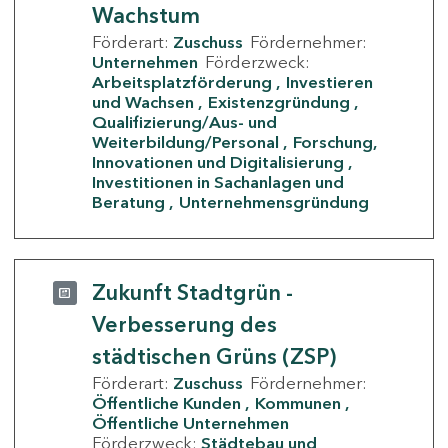
Wachstum
Förderart:
Zuschuss
Fördernehmer:
Unternehmen
Förderzweck:
Arbeitsplatzförderung
Investieren
und Wachsen
Existenzgründung
Qualifizierung/Aus- und
Weiterbildung/Personal
Forschung,
Innovationen und Digitalisierung
Investitionen in Sachanlagen und
Beratung
Unternehmensgründung
Zukunft Stadtgrün -
Verbesserung des
städtischen Grüns (ZSP)
Förderart:
Zuschuss
Fördernehmer:
Öffentliche Kunden
Kommunen
Öffentliche Unternehmen
Förderzweck:
Städtebau und