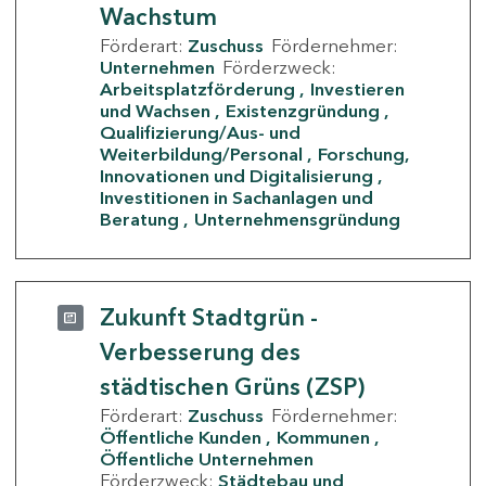
Wachstum
Förderart:
Zuschuss
Fördernehmer:
Unternehmen
Förderzweck:
Arbeitsplatzförderung
Investieren
und Wachsen
Existenzgründung
Qualifizierung/Aus- und
Weiterbildung/Personal
Forschung,
Innovationen und Digitalisierung
Investitionen in Sachanlagen und
Beratung
Unternehmensgründung
Zukunft Stadtgrün -
Verbesserung des
städtischen Grüns (ZSP)
Förderart:
Zuschuss
Fördernehmer:
Öffentliche Kunden
Kommunen
Öffentliche Unternehmen
Förderzweck:
Städtebau und