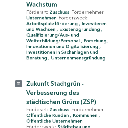
Wachstum
Förderart:
Zuschuss
Fördernehmer:
Unternehmen
Förderzweck:
Arbeitsplatzförderung
Investieren
und Wachsen
Existenzgründung
Qualifizierung/Aus- und
Weiterbildung/Personal
Forschung,
Innovationen und Digitalisierung
Investitionen in Sachanlagen und
Beratung
Unternehmensgründung
Zukunft Stadtgrün -
Verbesserung des
städtischen Grüns (ZSP)
Förderart:
Zuschuss
Fördernehmer:
Öffentliche Kunden
Kommunen
Öffentliche Unternehmen
Förderzweck:
Städtebau und