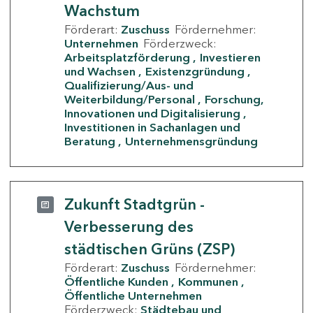
Wachstum
Förderart:
Zuschuss
Fördernehmer:
Unternehmen
Förderzweck:
Arbeitsplatzförderung
Investieren
und Wachsen
Existenzgründung
Qualifizierung/Aus- und
Weiterbildung/Personal
Forschung,
Innovationen und Digitalisierung
Investitionen in Sachanlagen und
Beratung
Unternehmensgründung
Zukunft Stadtgrün -
Verbesserung des
städtischen Grüns (ZSP)
Förderart:
Zuschuss
Fördernehmer:
Öffentliche Kunden
Kommunen
Öffentliche Unternehmen
Förderzweck:
Städtebau und