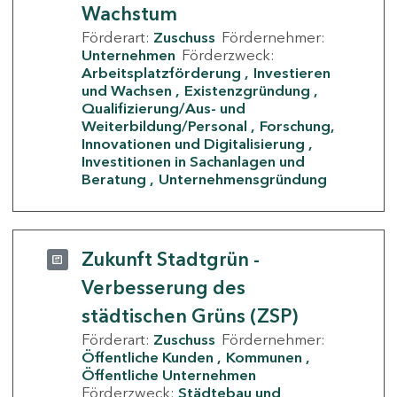
Wachstum
Förderart:
Zuschuss
Fördernehmer:
Unternehmen
Förderzweck:
Arbeitsplatzförderung
Investieren
und Wachsen
Existenzgründung
Qualifizierung/Aus- und
Weiterbildung/Personal
Forschung,
Innovationen und Digitalisierung
Investitionen in Sachanlagen und
Beratung
Unternehmensgründung
Zukunft Stadtgrün -
Verbesserung des
städtischen Grüns (ZSP)
Förderart:
Zuschuss
Fördernehmer:
Öffentliche Kunden
Kommunen
Öffentliche Unternehmen
Förderzweck:
Städtebau und