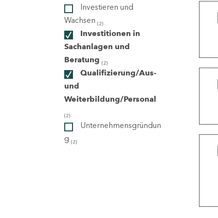
Investieren und
Wachsen
(2)
ndorte
Investitionen in
Sachanlagen und
Beratung
(2)
Qualifizierung/Aus-
und
Weiterbildung/Personal
(2)
Unternehmensgründun
g
(2)