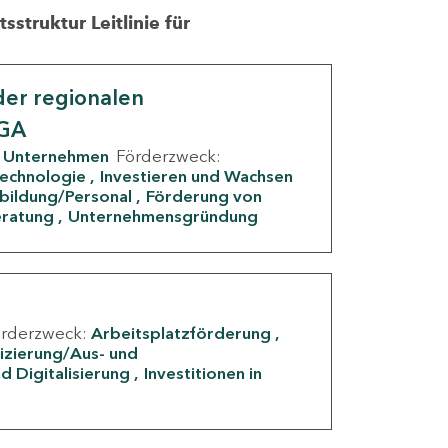
struktur Leitlinie für
er regionalen
IGA
Unternehmen
Förderzweck:
Technologie
Investieren und Wachsen
rbildung/Personal
Förderung von
eratung
Unternehmensgründung
örderzweck:
Arbeitsplatzförderung
fizierung/Aus- und
d Digitalisierung
Investitionen in
g