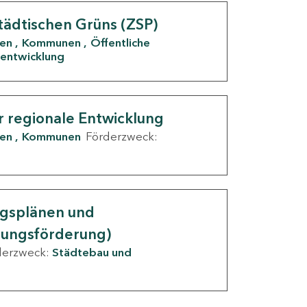
tädtischen Grüns (ZSP)
den
Kommunen
Öffentliche
entwicklung
r regionale Entwicklung
den
Kommunen
Förderzweck:
ngsplänen und
nungsförderung)
derzweck:
Städtebau und