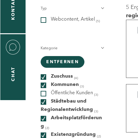
KONTAKT
5 Er
Typ
gen
regi
Webcontent, Artikel
n
(5)
Kategorie
ENTFERNEN
CHAT
icecenter
Zuschuss
(4)
Kommunen
(3)
Öffentliche Kunden
(3)
taktformular
Städtebau und
Regionalentwicklung
(3)
Arbeitsplatzförderun
g
erportal
(2)
Existenzgründung
(2)