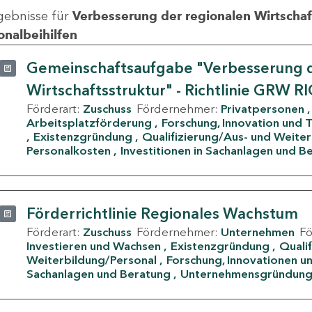
gebnisse für
Verbesserung der regionalen Wirtschafts
onalbeihilfen
Gemeinschaftsaufgabe "Verbesserung d
Wirtschaftsstruktur" - Richtlinie GRW R
Förderart:
Zuschuss
Fördernehmer:
Privatpersonen
Arbeitsplatzförderung
Forschung, Innovation und 
Existenzgründung
Qualifizierung/Aus- und Weite
Personalkosten
Investitionen in Sachanlagen und B
Förderrichtlinie Regionales Wachstum
Förderart:
Zuschuss
Fördernehmer:
Unternehmen
F
Investieren und Wachsen
Existenzgründung
Quali
Weiterbildung/Personal
Forschung, Innovationen un
Sachanlagen und Beratung
Unternehmensgründun