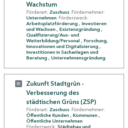
Wachstum
Förderart:
Zuschuss
Fördernehmer:
Unternehmen
Förderzweck:
Arbeitsplatzförderung
Investieren
und Wachsen
Existenzgründung
Qualifizierung/Aus- und
Weiterbildung/Personal
Forschung,
Innovationen und Digitalisierung
Investitionen in Sachanlagen und
Beratung
Unternehmensgründung
Zukunft Stadtgrün -
Verbesserung des
städtischen Grüns (ZSP)
Förderart:
Zuschuss
Fördernehmer:
Öffentliche Kunden
Kommunen
Öffentliche Unternehmen
Förderzweck:
Städtebau und