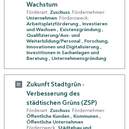
Wachstum
Förderart:
Zuschuss
Fördernehmer:
Unternehmen
Förderzweck:
Arbeitsplatzförderung
Investieren
und Wachsen
Existenzgründung
Qualifizierung/Aus- und
Weiterbildung/Personal
Forschung,
Innovationen und Digitalisierung
Investitionen in Sachanlagen und
Beratung
Unternehmensgründung
Zukunft Stadtgrün -
Verbesserung des
städtischen Grüns (ZSP)
Förderart:
Zuschuss
Fördernehmer:
Öffentliche Kunden
Kommunen
Öffentliche Unternehmen
Förderzweck:
Städtebau und