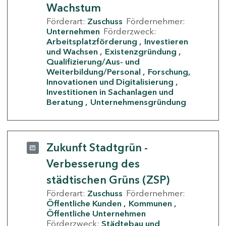
Wachstum
Förderart:
Zuschuss
Fördernehmer:
Unternehmen
Förderzweck:
Arbeitsplatzförderung
Investieren
und Wachsen
Existenzgründung
Qualifizierung/Aus- und
Weiterbildung/Personal
Forschung,
Innovationen und Digitalisierung
Investitionen in Sachanlagen und
Beratung
Unternehmensgründung
Zukunft Stadtgrün -
Verbesserung des
städtischen Grüns (ZSP)
Förderart:
Zuschuss
Fördernehmer:
Öffentliche Kunden
Kommunen
Öffentliche Unternehmen
Förderzweck:
Städtebau und