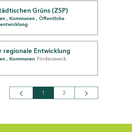
tädtischen Grüns (ZSP)
den
Kommunen
Öffentliche
entwicklung
r regionale Entwicklung
den
Kommunen
Förderzweck:
1
2
Seite
Seite