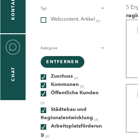
KONTAKT
5 Er
Typ
gen
regi
Webcontent, Artikel
n
(5)
Kategorie
ENTFERNEN
CHAT
icecenter
Zuschuss
(4)
Kommunen
(3)
Öffentliche Kunden
taktformular
(3)
Städtebau und
Regionalentwicklung
(3)
Arbeitsplatzförderun
erportal
g
(2)