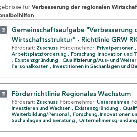
gebnisse für
Verbesserung der regionalen Wirtschafts
onalbeihilfen
Gemeinschaftsaufgabe "Verbesserung d
Wirtschaftsstruktur" - Richtlinie GRW R
Förderart:
Zuschuss
Fördernehmer:
Privatpersonen
Arbeitsplatzförderung
Forschung, Innovation und 
Existenzgründung
Qualifizierung/Aus- und Weite
Personalkosten
Investitionen in Sachanlagen und B
Förderrichtlinie Regionales Wachstum
Förderart:
Zuschuss
Fördernehmer:
Unternehmen
F
Investieren und Wachsen
Existenzgründung
Quali
Weiterbildung/Personal
Forschung, Innovationen un
Sachanlagen und Beratung
Unternehmensgründun