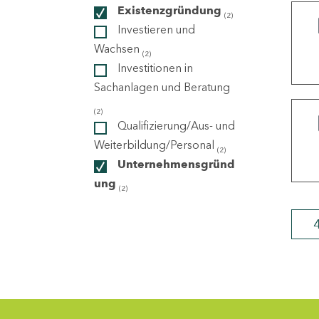
Existenzgründung
(2)
Investieren und
ndorte
Wachsen
(2)
Investitionen in
Sachanlagen und Beratung
(2)
Qualifizierung/Aus- und
Weiterbildung/Personal
(2)
Unternehmensgründ
ung
(2)