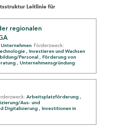
struktur Leitlinie für
er regionalen
IGA
Unternehmen
Förderzweck:
Technologie
Investieren und Wachsen
rbildung/Personal
Förderung von
eratung
Unternehmensgründung
örderzweck:
Arbeitsplatzförderung
fizierung/Aus- und
d Digitalisierung
Investitionen in
g