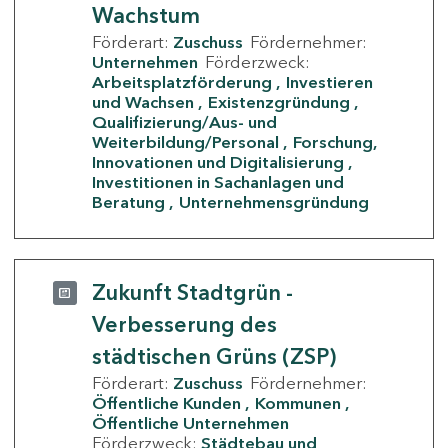
Wachstum
Förderart:
Zuschuss
Fördernehmer:
Unternehmen
Förderzweck:
Arbeitsplatzförderung
Investieren
und Wachsen
Existenzgründung
Qualifizierung/Aus- und
Weiterbildung/Personal
Forschung,
Innovationen und Digitalisierung
Investitionen in Sachanlagen und
Beratung
Unternehmensgründung
Zukunft Stadtgrün -
Verbesserung des
städtischen Grüns (ZSP)
Förderart:
Zuschuss
Fördernehmer:
Öffentliche Kunden
Kommunen
Öffentliche Unternehmen
Förderzweck:
Städtebau und