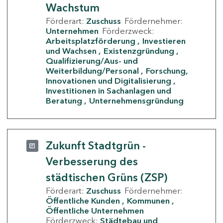
Wachstum
Förderart:
Zuschuss
Fördernehmer:
Unternehmen
Förderzweck:
Arbeitsplatzförderung
Investieren
und Wachsen
Existenzgründung
Qualifizierung/Aus- und
Weiterbildung/Personal
Forschung,
Innovationen und Digitalisierung
Investitionen in Sachanlagen und
Beratung
Unternehmensgründung
Zukunft Stadtgrün -
Verbesserung des
städtischen Grüns (ZSP)
Förderart:
Zuschuss
Fördernehmer:
Öffentliche Kunden
Kommunen
Öffentliche Unternehmen
Förderzweck:
Städtebau und