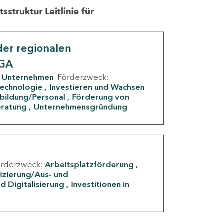
struktur Leitlinie für
er regionalen
IGA
Unternehmen
Förderzweck:
Technologie
Investieren und Wachsen
rbildung/Personal
Förderung von
eratung
Unternehmensgründung
örderzweck:
Arbeitsplatzförderung
fizierung/Aus- und
d Digitalisierung
Investitionen in
g