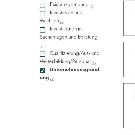
Existenzgründung
(2)
Investieren und
ndorte
Wachsen
(2)
Investitionen in
Sachanlagen und Beratung
(2)
Qualifizierung/Aus- und
Weiterbildung/Personal
(2)
Unternehmensgründ
ung
(2)