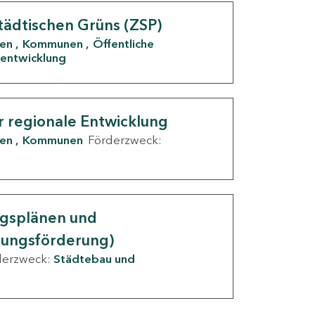
tädtischen Grüns (ZSP)
den
Kommunen
Öffentliche
entwicklung
r regionale Entwicklung
den
Kommunen
Förderzweck:
ngsplänen und
nungsförderung)
derzweck:
Städtebau und