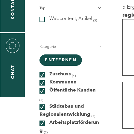
KONTAKT
5 Er
Typ
gen
regi
Webcontent, Artikel
n
(5)
Kategorie
ENTFERNEN
CHAT
icecenter
Zuschuss
(4)
Kommunen
(3)
Öffentliche Kunden
taktformular
(3)
Städtebau und
Regionalentwicklung
(3)
Arbeitsplatzförderun
erportal
g
(2)