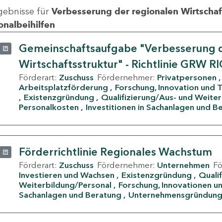
gebnisse für
Verbesserung der regionalen Wirtschafts
onalbeihilfen
Gemeinschaftsaufgabe "Verbesserung d
Wirtschaftsstruktur" - Richtlinie GRW R
Förderart:
Zuschuss
Fördernehmer:
Privatpersonen
Arbeitsplatzförderung
Forschung, Innovation und 
Existenzgründung
Qualifizierung/Aus- und Weite
Personalkosten
Investitionen in Sachanlagen und B
Förderrichtlinie Regionales Wachstum
Förderart:
Zuschuss
Fördernehmer:
Unternehmen
F
Investieren und Wachsen
Existenzgründung
Quali
Weiterbildung/Personal
Forschung, Innovationen un
Sachanlagen und Beratung
Unternehmensgründun